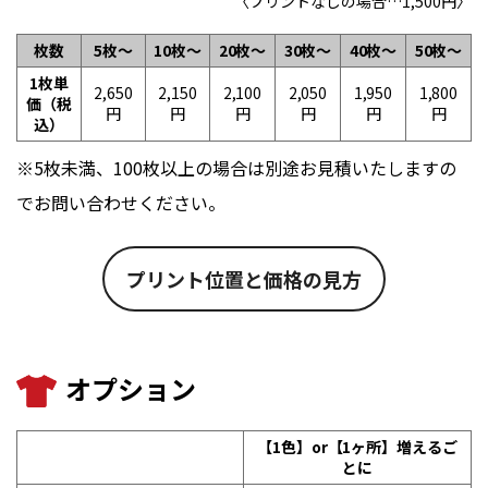
〈プリントなしの場合…1,500円〉
枚数
5枚〜
10枚〜
20枚〜
30枚〜
40枚〜
50枚〜
1枚単
2,650
2,150
2,100
2,050
1,950
1,800
価（税
円
円
円
円
円
円
込）
※5枚未満、100枚以上の場合は別途お見積いたしますの
でお問い合わせください。
プリント位置と価格の見方
オプション
【1色】or【1ヶ所】増えるご
とに